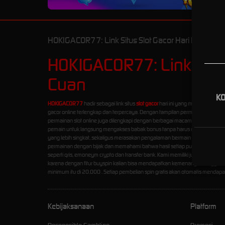
HOKIGACOR77: Link Situs Slot Gacor Hari Ini Slo
HOKIGACOR77: Link Situs
Cuan
KO
HOKIGACOR77
hadir sebagai link situs
slot gacor
hari ini yang menjadi pilihan
gacor online terlengkap dan terpercaya. Dengan tampilan permainan yang mode
permainan slot online juga dilengkapi dengan berbagai macam fitur permain
pemain untuk langsung mengakses babak bonus tanpa harus menunggu simbol 
yang lebih singkat, sekaligus merasakan pengalaman bermain yang lebih dina
permainan dengan bijak dan memahami bahwa hasil setiap putaran tetap be
seperti qris, emoneym crypto dan transfer bank. Kami memiliki juga tim cs 2
karena dengan fitur buyspin kalian bisa mendapatkan kemenangan hingga dalam
minimum itu di 20.000 . Setiap pembelian spin gratis akan otomatis mendapat
Kebijaksanaan
Platform