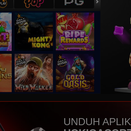
UNDUH APLIK