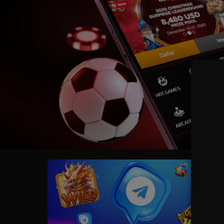
e**r
IDR
1,632,400.00
Fortune of Olympus
sitiami****4
IDR
1,614,550.00
Gates of Olympus™
nga****o
IDR
1,570,000.00
Mahjong Wins Bonus
k***3
IDR
1,364,600.00
Starlight Princess
masa****t
IDR
1,228,050.00
Gates of Olympus Super
Scatter