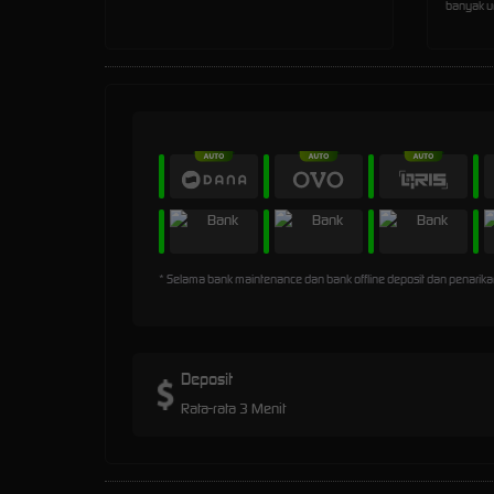
banyak u
* Selama bank maintenance dan bank offline deposit dan penarikan
Deposit
Rata-rata 3 Menit