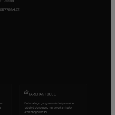
2408588
COR77REALCS
TARUHAN TOGEL
aan
Platform togel yang menarik dari perusahan
e
terbaik di dunia yang menawarkan hadiah
kemenangan besar