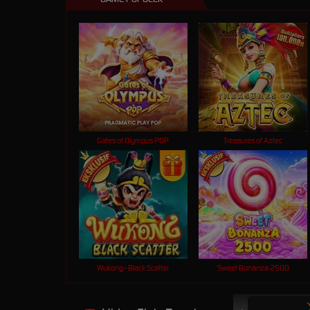
Gates of Olympus POP
Treasures of Aztec
Wukong - Black Scatter
Sweet Bonanza 2500