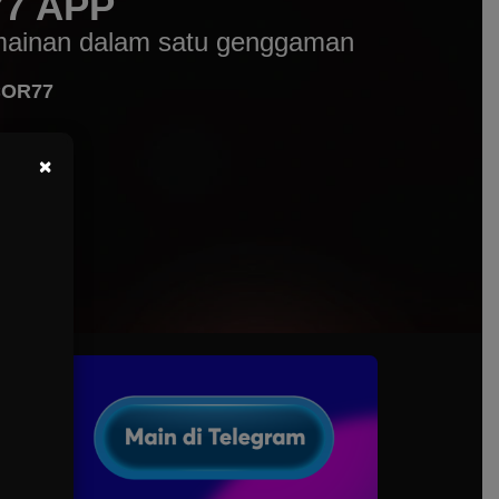
7 APP
rmainan dalam satu genggaman
COR77
stalasi
×