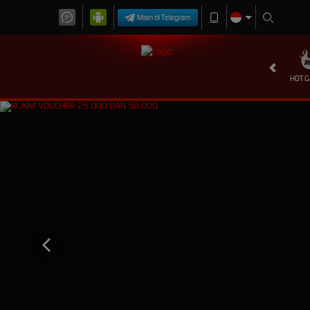
Main di Telegram
HOT 