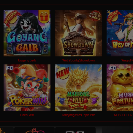
Goyang Gaib
Wild Bounty Showdown
Way of N
Poker Win
Mahjong Wins Triple Pot
MUSCLE FOR