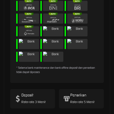
* Selama bank maintenance dan bank offline deposit dan penarikan
tidak dapat diproses
Deposit
Penarikan
Rata-rata 3 Menit
Rata-rata 5 Menit