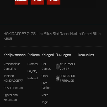
HOKIGACOR77: 78 Link Situs Slot Gacor Hari Ini Cepet Bikin
Kaya
Kebijaksanaan
Platform
Kategori
Dukungan
Komunitas
Responsible
Promosi
Hot
+6397549
Gambling
Games
79527
Loyalty
Tentang
Slots
HOKIGACOR
Referral
HOKIGACOR77
77REALCS
Live
Pusat Bantuan
Casino
Syarat dan
Race
Ketentuan
Togel