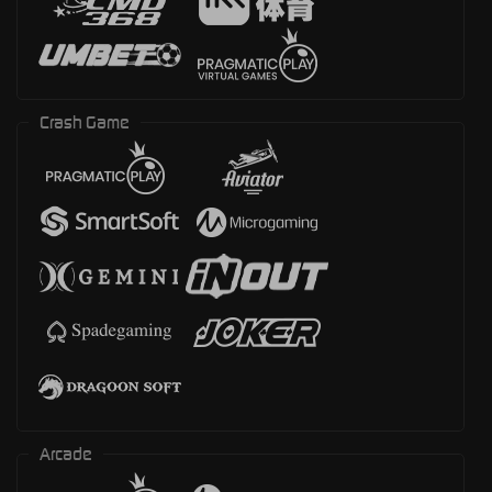
Crash Game
Arcade