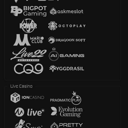
Live Casino