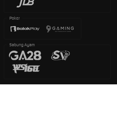
Poker
Sabung Ayam