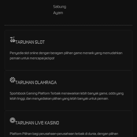
Sabung
Ayam
TARUHAN SLOT
Penyedia slot online dengan beragam pilihan game menarik yang memudahkan
pemain untuk mencapai jackpot
TARUHAN OLAHRAGA
Sportsbook Gaming Platform Terbaik menawarkan lebih banyak game, odds yang
lebih tinggi, dan menyediakan pilihan yang lebih banyak untuk pemain.
TARUHAN LIVE KASINO
Platform Pilihan bagi perusahaan-perusahaan terbaik di dunia, dengan pilihan