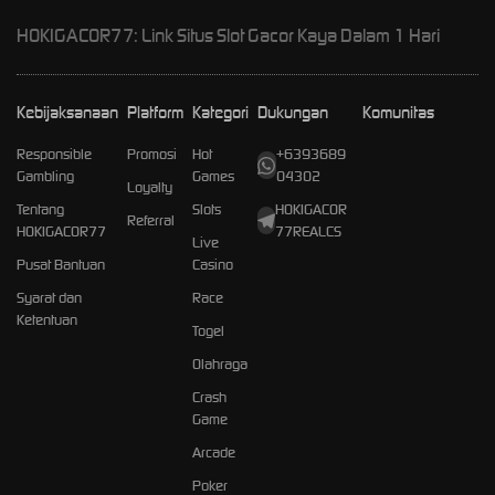
HOKIGACOR77: Link Situs Slot Gacor Kaya Dalam 1 Hari
Kebijaksanaan
Platform
Kategori
Dukungan
Komunitas
Responsible
Promosi
Hot
+6393689
Gambling
Games
04302
Loyalty
Tentang
Slots
HOKIGACOR
Referral
HOKIGACOR77
77REALCS
Live
Pusat Bantuan
Casino
Syarat dan
Race
Ketentuan
Togel
Olahraga
Crash
Game
Arcade
Poker