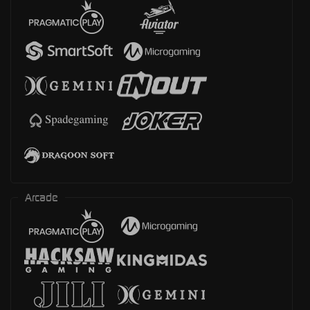
Arcade