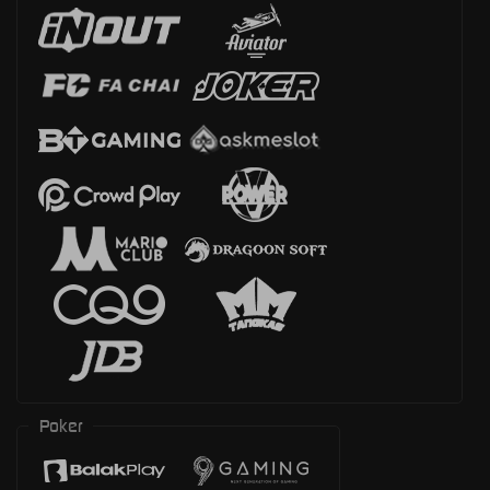
Poker