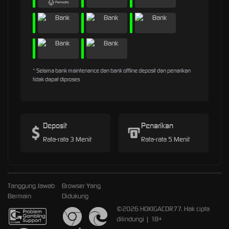
* Selama bank maintenance dan bank offline deposit dan penarikan
tidak dapat diproses
Deposit
Penarikan
Rata-rata 3 Menit
Rata-rata 5 Menit
Tanggung Jawab
Browser Yang
Bermain
Didukung
©2026 HOKIGACOR77. Hak cipta
dilindungi | 18+