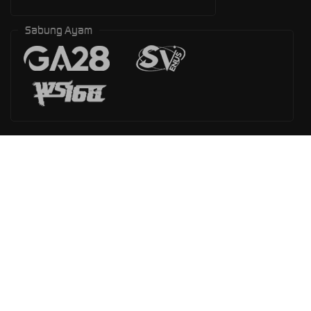
Sabung Ayam