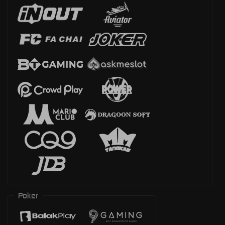
Poker