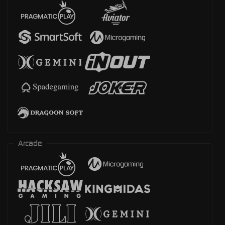
Arcade