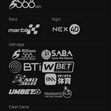
Race
Togel
Olahraga
Crash Game