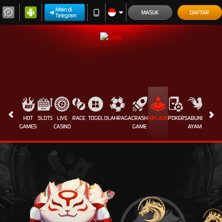
Main di
MASUK
DAFTAR
Telegram
HOT
SLOTS
LIVE
RACE
TOGEL
OLAHRAGA
CRASH
ARCADE
POKER
SABUNG
PROMO
GAMES
CASINO
GAME
AYAM