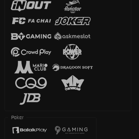
Poker