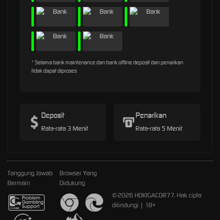
* Selama bank maintenance dan bank offline deposit dan penarikan
tidak dapat diproses
Deposit
Penarikan
Rata-rata 3 Menit
Rata-rata 5 Menit
Tanggung Jawab
Browser Yang
Bermain
Didukung
©2026 HOKIGACOR77. Hak cipta
dilindungi | 18+