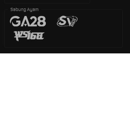
Sabung Ayam