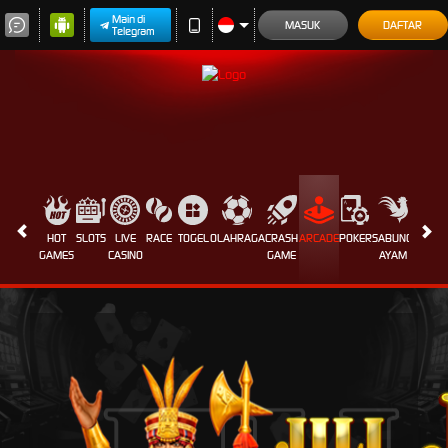
Main di
MASUK
DAFTAR
Telegram
HOT
SLOTS
LIVE
RACE
TOGEL
OLAHRAGA
CRASH
ARCADE
POKER
SABUNG
PROMO
GAMES
CASINO
GAME
AYAM