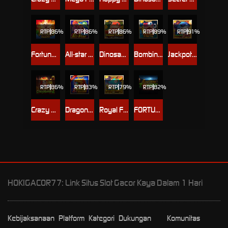
RTP
86%
RTP
86%
RTP
86%
RTP
89%
RTP
91%
Fortune King Jackpot
All-star Fishing
Dinosaur Tycoon
Bombing Fishing
Jackpot Fishing
RTP
86%
RTP
83%
RTP
79%
RTP
82%
Crazy Hunter 2
Dragon Treasure
Royal Fishing
FORTUNE ZOMBIE
HOKIGACOR77: Link Situs Slot Gacor Kaya Dalam 1 Hari
Kebijaksanaan
Platform
Kategori
Dukungan
Komunitas