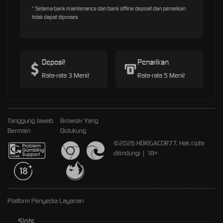
* Selama bank maintenance dan bank offline deposit dan penarikan
tidak dapat diproses
Deposit
Penarikan
Rata-rata 3 Menit
Rata-rata 5 Menit
Tanggung Jawab
Browser Yang
Bermain
Didukung
©2026 HOKIGACOR77. Hak cipta
dilindungi | 18+
Platform Penyedia Layanan
Slots