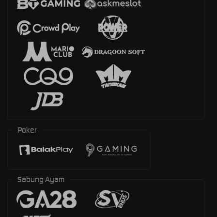
Poker
Sabung Ayam