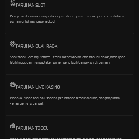
TARUHAN SLOT
Penyedia slot online dengan beragam pilihan game menarik yang memudahkan
pemain untuk mencapai jackpot
TARUHAN OLAHRAGA
Sportsbook Gaming Platform Terbaik menawarkan lebih banyak game, odds yang
lebih tinggi, dan menyediakan pilihan yang lebih banyak untuk pemain.
TARUHAN LIVE KASINO
Platform Pilihan bagi perusahaan-perusahaan terbaik di dunia, dengan pilihan
variasi game terbanyak
TARUHAN TOGEL