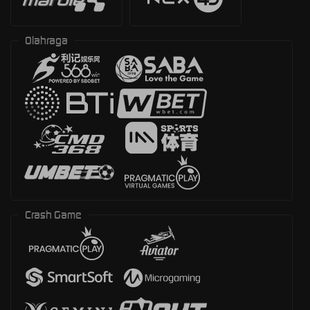
Olahraga
Crash Game