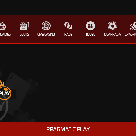
 GAMES
SLOTS
LIVE CASINO
RACE
TOGEL
OLAHRAGA
CRASH
PRAGMATIC PLAY