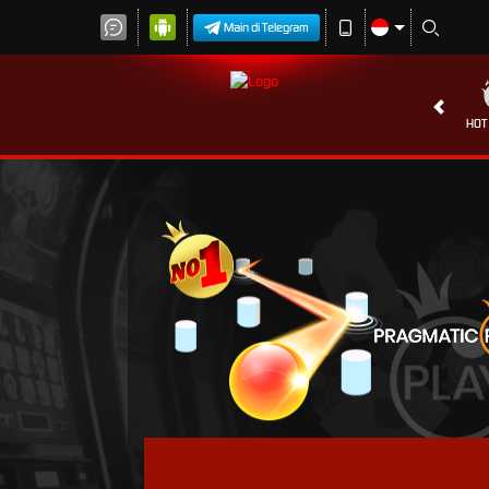
Main di Telegram
HOT