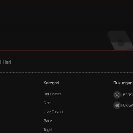
1 Hari
Kategori
Dukungan
Hot Games
+6399
Slots
HOKIG
Live Casino
Race
Togel