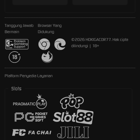
Tanggung Jawab
Browser Yang
Bermain
Didukung
©2026 HOKIGACOR77. Hak cipta
dilindungi | 18+
Platform Penyedia Layanan
Slots