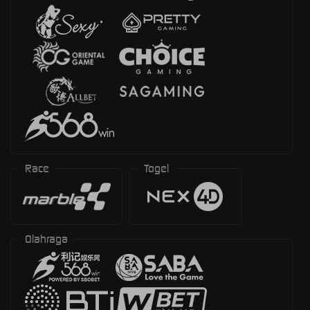
Race
Togel
Olahraga