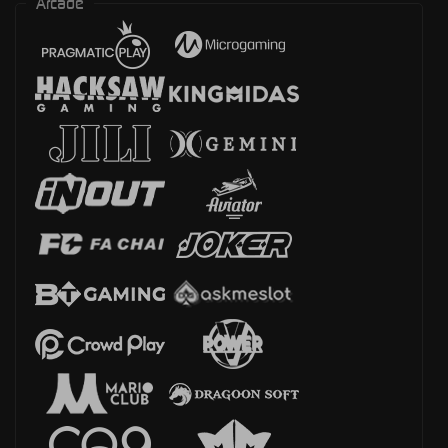
Arcade