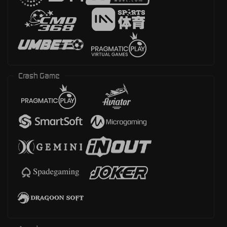
Crash Game