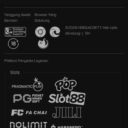
Tanggung Jawab
Browser Yang
Bermain
Didukung
©2026 HOKIGACOR77. Hak cipta
dilindungi | 18+
Platform Penyedia Layanan
Slots