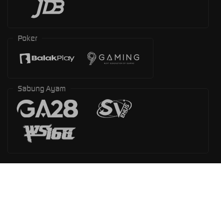
Poker
Sabung Ayam