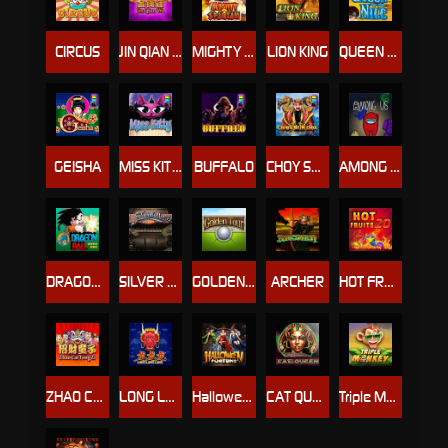
CIRCUS
JIN QIAN WA
MIGHTY SPARTAN
LION KING
QUEEN OF THE NILE
GEISHA
MISS KITTY
BUFFALO
CHOY SUN DOA
AMONG US
DRAGON BALL
SILVER BULLET
GOLDEN TOUR
ARCHER
HOT FRUITS 20
ZHAO CAI TONG ZHI
LONG LONG LONG
Halloween Fortune
CAT QUEEN
Triple Monkey