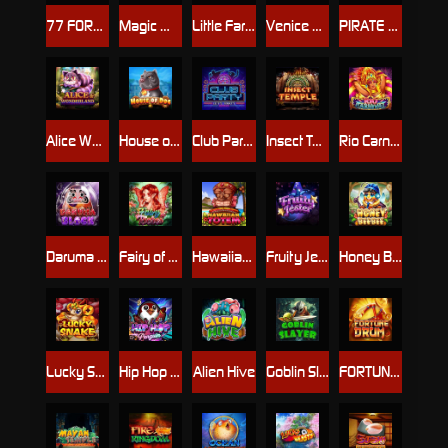
77 FORTUNE
Magic Wheel
Little Farm
Venice Mask
PIRATE LEGEND
Alice Wonderland
House of Dog
Club Party
Insect Temple
Rio Carnival
Daruma Block
Fairy of Riches
Hawaiian Totem
Fruity Jester
Honey Bee Bee
Lucky Snake
Hip Hop Penguin
Alien Hive
Goblin Slayer
FORTUNE DRUM